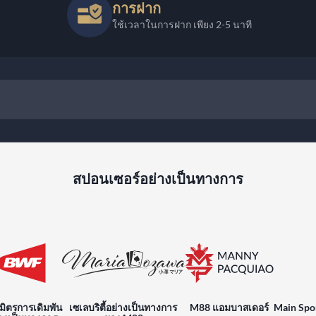
การฝาก
ใช้เวลาในการฝาก เพียง 2-5 นาที
สปอนเซอร์อย่างเป็นทางการ
มิตรการเดิมพัน
เซเลบริตี้อย่างเป็นทางการ
M88 แอมบาสเดอร์
Main Spo