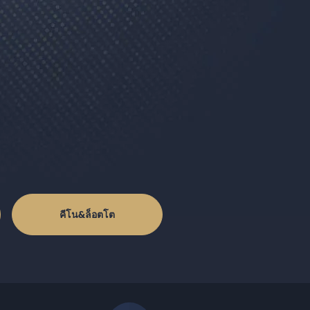
คีโน&ล็อตโต