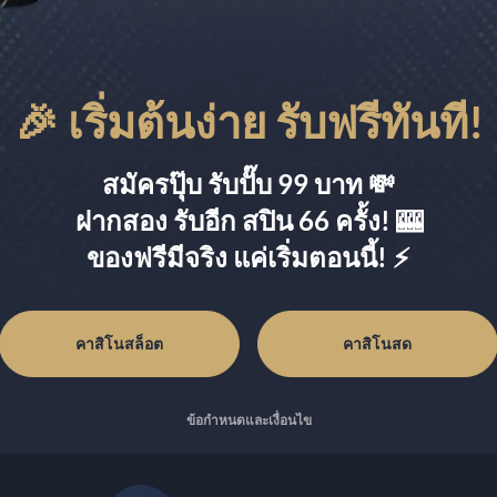
🎉 เริ่มต้นง่าย รับฟรีทันที!
สมัครปุ๊บ รับปั๊บ 99 บาท 💸
ฝากสอง รับอีก สปิน 66 ครั้ง! 🎰
ของฟรีมีจริง แค่เริ่มตอนนี้! ⚡
คาสิโนสล็อต
คาสิโนสด
ข้อกำหนดและเงื่อนไข