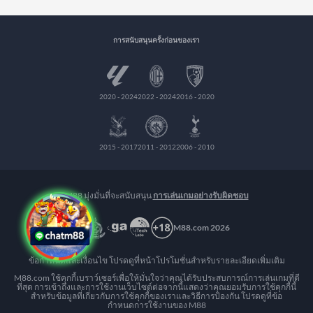
การสนับสนุนครั้งก่อนของเรา
2020 - 2024
2022 - 2024
2016 - 2020
2015 - 2017
2011 - 2012
2006 - 2010
M88 มุ่งมั่นที่จะสนับสนุน
การเล่นเกมอย่างรับผิดชอบ
M88.com
2026
ข้อกำหนดและเงื่อนไข โปรดดูที่หน้าโปรโมชั่นสำหรับรายละเอียดเพิ่มเติม
M88.com ใช้คุกกี้เบราว์เซอร์เพื่อให้มั่นใจว่าคุณได้รับประสบการณ์การเล่นเกมที่ดี
ที่สุด การเข้าถึงและการใช้งานเว็บไซต์ต่อจากนี้แสดงว่าคุณยอมรับการใช้คุกกี้นี้
สำหรับข้อมูลที่เกี่ยวกับการใช้คุกกี้ของเราและวิธีการป้องกัน โปรดดูที่ข้อ
กำหนดการใช้งานของ M88